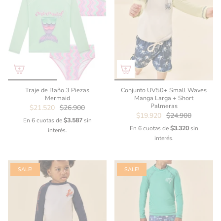
Traje de Baño 3 Piezas
Conjunto UV50+ Small Waves
Mermaid
Manga Larga + Short
Palmeras
$21.520
$26.900
$19.920
$24.900
En 6 cuotas de
$3.587
sin
En 6 cuotas de
$3.320
sin
interés.
interés.
SALE!
SALE!