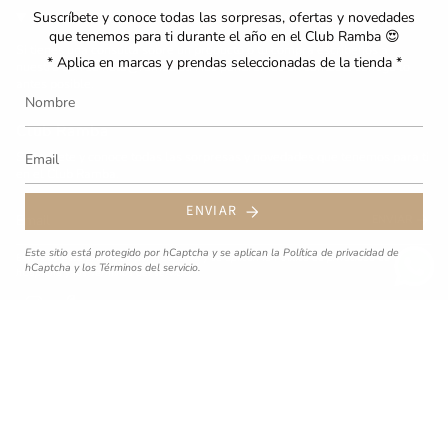
Contacto
Suscríbete y conoce todas las sorpresas, ofertas y novedades
que tenemos para ti durante el año en el Club Ramba 😍
Si tienes una consulta sobre un producto o tu compra escríbenos a
* Aplica en marcas y prendas seleccionadas de la tienda *
nuestro correo hola@ramba.cl. Nos pondremos en contacto contigo lo
antes posible.
Club Ramba
Suscríbete y conoce todas las sorpresas y novedades que tenemos para ti
en el Club Ramba.
ENVIAR
ENVIAR
Este sitio está protegido por hCaptcha y se aplican
la Política de privacidad de
Este sitio está protegido por hCaptcha y se aplican
la Política de privacidad de
hCaptcha
y los
Términos del servicio.
hCaptcha
y los
Términos del servicio.
Instagram
Facebook
© RAMBA 2026.
Todos los derechos reservados. Diseñado por
MOR Design
Studio ®