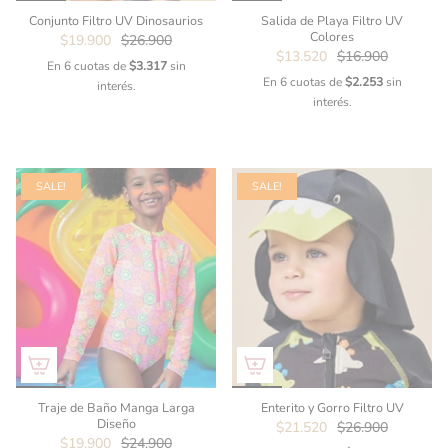
Conjunto Filtro UV Dinosaurios
Salida de Playa Filtro UV
Colores
$19.900
$26.900
$13.520
$16.900
En 6 cuotas de
$3.317
sin
En 6 cuotas de
$2.253
sin
interés.
interés.
SALE!
SALE!
Traje de Baño Manga Larga
Enterito y Gorro Filtro UV
Diseño
$21.520
$26.900
$19.900
$24.900