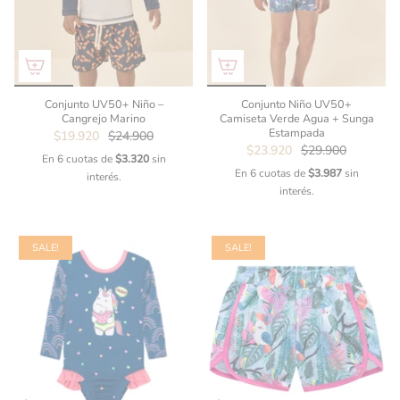
Conjunto UV50+ Niño –
Conjunto Niño UV50+
Cangrejo Marino
Camiseta Verde Agua + Sunga
Estampada
$19.920
$24.900
$23.920
$29.900
En 6 cuotas de
$3.320
sin
En 6 cuotas de
$3.987
sin
interés.
interés.
SALE!
SALE!