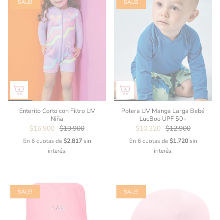
SALE!
SALE!
Enterito Corto con Filtro UV
Polera UV Manga Larga Bebé
Niña
LucBoo UPF 50+
$16.900
$19.900
$10.320
$12.900
En 6 cuotas de
$2.817
sin
En 6 cuotas de
$1.720
sin
interés.
interés.
SALE!
SALE!