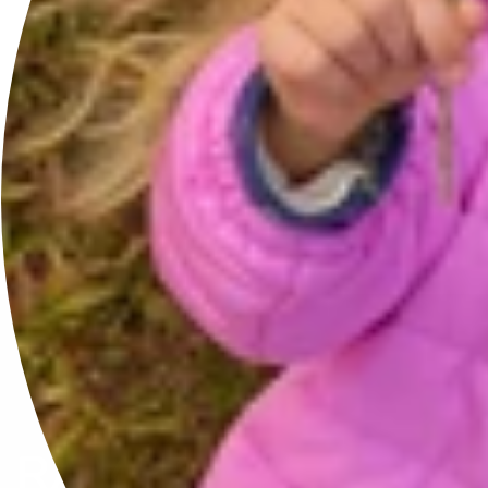
…
1
2
3
11