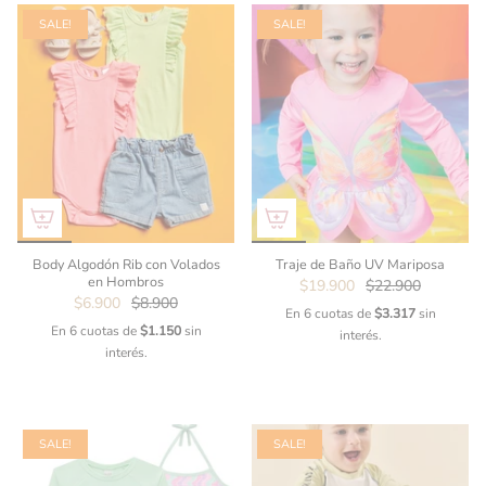
SALE!
SALE!
Body Algodón Rib con Volados
Traje de Baño UV Mariposa
en Hombros
$19.900
$22.900
$6.900
$8.900
En 6 cuotas de
$3.317
sin
En 6 cuotas de
$1.150
sin
interés.
interés.
SALE!
SALE!