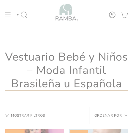
Ir
⚡ ENVÍO GRATIS TODO CHILE POR COMPRAS SOBRE
al
contenido
BÚSQUEDA
CUENTA
Vestuario Bebé y Niños
– Moda Infantil
Brasileña u Española
Ordena
ORDENAR POR
MOSTRAR FILTROS
por