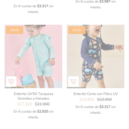
En 6 cuotas de
$3.587
sin
En 6 cuotas de
$3.317
sin
interés.
interés.
SALE!
SALE!
Enterito UV50 Turquesa
Enterito Corto con Filtro UV
Sirenitas y Helados
$19.900
$22.900
$17.520
$21.900
En 6 cuotas de
$3.317
sin
En 6 cuotas de
$2.920
sin
interés.
interés.