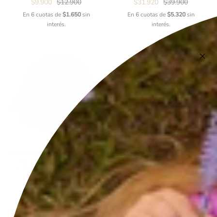
$9.900
$12.900
$31.920
$39.900
En 6 cuotas de
$1.650
sin
En 6 cuotas de
$5.320
sin
interés.
interés.
SALE!
SALE!
Gorro UV50+ con Visera y
Enterito UV50 Rosado Ositos y
Protección de Cuello – Luc.Boo
Corazones
$7.920
$9.900
$17.520
$21.900
En 6 cuotas de
$1.320
sin
En 6 cuotas de
$2.920
sin
interés.
interés.