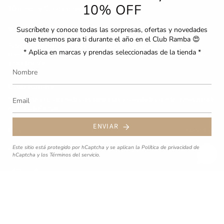
10% OFF
Términos y Condiciones
Contacto
Suscríbete y conoce todas las sorpresas, ofertas y novedades
que tenemos para ti durante el año en el Club Ramba 😍
Si tienes una consulta sobre un producto o tu compra escríbenos a
* Aplica en marcas y prendas seleccionadas de la tienda *
nuestro correo hola@ramba.cl. Nos pondremos en contacto contigo lo
antes posible.
Club Ramba
Suscríbete y conoce todas las sorpresas y novedades que tenemos para ti
en el Club Ramba.
ENVIAR
ENVIAR
Este sitio está protegido por hCaptcha y se aplican
la Política de privacidad de
Este sitio está protegido por hCaptcha y se aplican
la Política de privacidad de
hCaptcha
y los
Términos del servicio.
hCaptcha
y los
Términos del servicio.
Instagram
Facebook