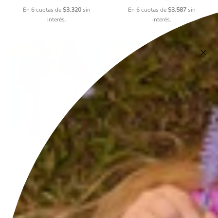
En 6 cuotas de
$3.320
sin
En 6 cuotas de
$3.587
sin
interés.
interés.
SALE!
SALE!
Polera Manga Larga UV50+
Enterito de Baño Niño Niña
Niña – 4 Colores
UV50+ Mariposas
$10.320
$12.900
$15.920
$19.900
En 6 cuotas de
$1.720
sin
En 6 cuotas de
$2.653
sin
interés.
interés.