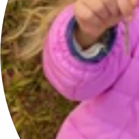
…
1
2
3
5